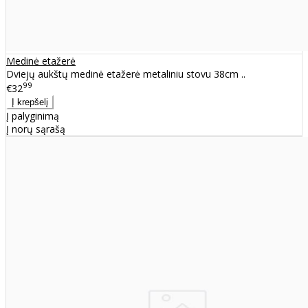
Medinė etažerė
Dviejų aukštų medinė etažerė metaliniu stovu 38cm ..
99
€32
Į palyginimą
Į norų sąrašą