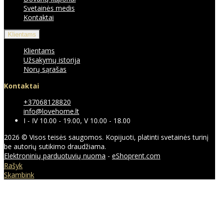
Svetainės medis
Kontaktai
Klientams
Klientams
Užsakymų istorija
Norų sąrašas
Kontaktai
+37068128820
info@lovehome.lt
I - IV 10.00 - 19.00, V 10.00 - 18.00
2026 © Visos teisės saugomos. Kopijuoti, platinti svetainės turinį
be autorių sutikimo draudžiama.
Elektroninių parduotuvių nuoma
-
eShoprent.com
Rašyk
Skambink