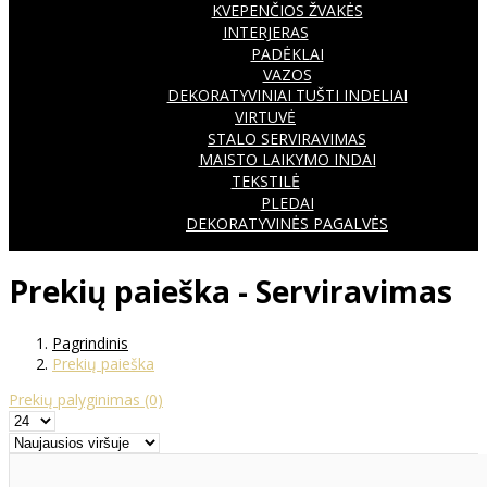
KVEPENČIOS ŽVAKĖS
INTERJERAS
PADĖKLAI
VAZOS
DEKORATYVINIAI TUŠTI INDELIAI
VIRTUVĖ
STALO SERVIRAVIMAS
MAISTO LAIKYMO INDAI
TEKSTILĖ
PLEDAI
DEKORATYVINĖS PAGALVĖS
Prekių paieška - Serviravimas
Pagrindinis
Prekių paieška
Prekių palyginimas
(0)