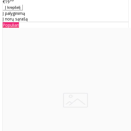
99
€19
Į palyginimą
Į norų sąrašą
Populiari