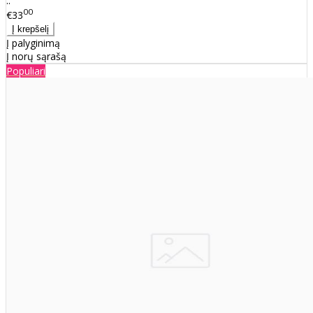
..
00
€33
Į palyginimą
Į norų sąrašą
Populiari