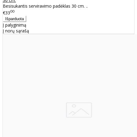
30 cm.
Besisukantis serviravimo padėklas 30 cm. ..
00
€33
Į palyginimą
Į norų sąrašą