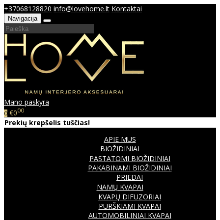
+37068128820
info@lovehome.lt
Kontaktai
Navigacija
Mano paskyra
00
€0
0
Prekių krepšelis tuščias!
APIE MUS
BIOŽIDINIAI
PASTATOMI BIOŽIDINIAI
PAKABINAMI BIOŽIDINIAI
PRIEDAI
NAMŲ KVAPAI
KVAPŲ DIFUZORIAI
PURŠKIAMI KVAPAI
AUTOMOBILINIAI KVAPAI