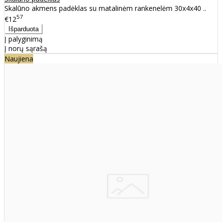
Skalūno akmens padėklas su matalinėm rankenelėm 30x4x40 ..
57
€12
Į palyginimą
Į norų sąrašą
Naujiena