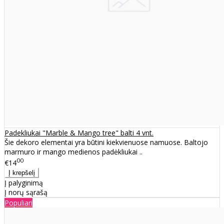
Padekliukai "Marble & Mango tree" balti 4 vnt.
Šie dekoro elementai yra būtini kiekvienuose namuose. Baltojo
marmuro ir mango medienos padėkliukai ..
00
€14
Į palyginimą
Į norų sąrašą
Populiari