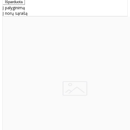
Į palyginimą
Į norų sąrašą