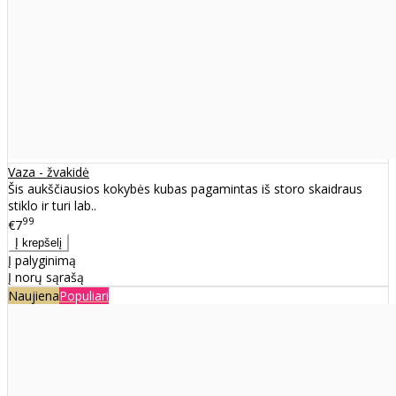
Vaza - žvakidė
Šis aukščiausios kokybės kubas pagamintas iš storo skaidraus
stiklo ir turi lab..
99
€7
Į palyginimą
Į norų sąrašą
Naujiena
Populiari