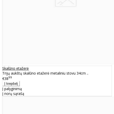
Skalūno etažerė
Trijų aukštų skalūno etažerė metaliniu stovu 34cm ..
99
€38
Į palyginimą
Į norų sąrašą