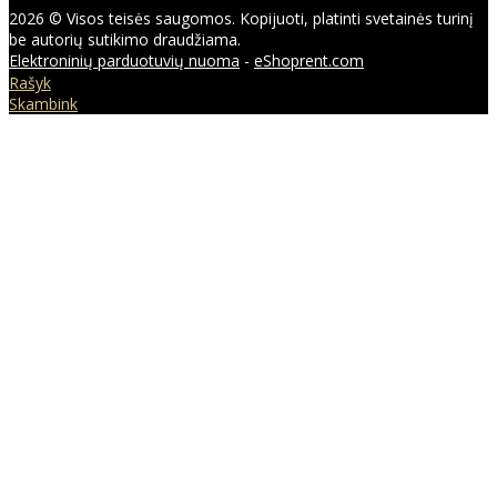
2026 © Visos teisės saugomos. Kopijuoti, platinti svetainės turinį
be autorių sutikimo draudžiama.
Elektroninių parduotuvių nuoma
-
eShoprent.com
Rašyk
Skambink