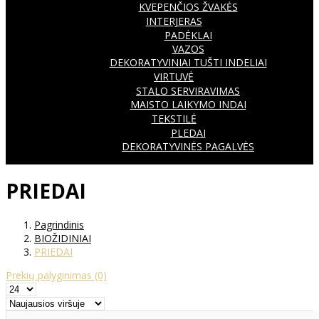
KVEPENČIOS ŽVAKĖS
INTERJERAS
PADĖKLAI
VAZOS
DEKORATYVINIAI TUŠTI INDELIAI
VIRTUVĖ
STALO SERVIRAVIMAS
MAISTO LAIKYMO INDAI
TEKSTILĖ
PLEDAI
DEKORATYVINĖS PAGALVĖS
PRIEDAI
Pagrindinis
BIOŽIDINIAI
PRIEDAI
Prekių palyginimas
(0)