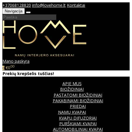
+37068128820
info@lovehome.lt
Kontaktai
Navigacija
Mano paskyra
00
€0
0
Prekių krepšelis tuščias!
APIE MUS
BIOŽIDINIAI
PASTATOMI BIOŽIDINIAI
PAKABINAMI BIOŽIDINIAI
PRIEDAI
NAMŲ KVAPAI
KVAPŲ DIFUZORIAI
PURŠKIAMI KVAPAI
AUTOMOBILINIAI KVAPAI