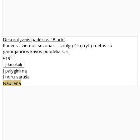
Dekoratyvinis padėklas "Black"
Rudens - žiemos sezonas – tai ilgų šiltų rytų metas su
garuojančios kavos puodeliais, s..
99
€19
Į palyginimą
Į norų sąrašą
Naujiena