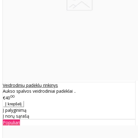
Veidrodinių padėklų rinkinys
Aukso spalvos veidrodiniai padėklai ..
00
€40
Į palyginimą
Į norų sąrašą
Populiari