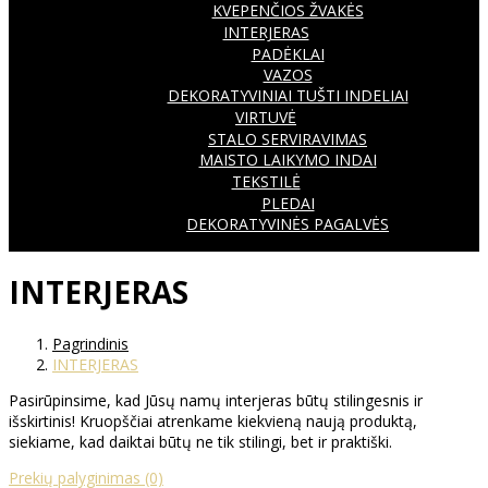
KVEPENČIOS ŽVAKĖS
INTERJERAS
PADĖKLAI
VAZOS
DEKORATYVINIAI TUŠTI INDELIAI
VIRTUVĖ
STALO SERVIRAVIMAS
MAISTO LAIKYMO INDAI
TEKSTILĖ
PLEDAI
DEKORATYVINĖS PAGALVĖS
INTERJERAS
Pagrindinis
INTERJERAS
Pasirūpinsime, kad Jūsų namų interjeras būtų stilingesnis ir
išskirtinis! Kruopščiai atrenkame kiekvieną naują produktą,
siekiame, kad daiktai būtų ne tik stilingi, bet ir praktiški.
Prekių palyginimas
(0)