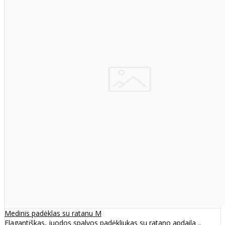
Medinis padėklas su ratanu M
Elagantiškas, juodos spalvos padėkliukas su ratano apdaila ..