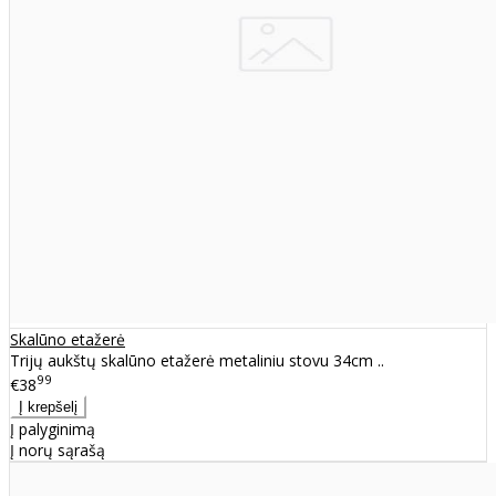
Skalūno etažerė
Trijų aukštų skalūno etažerė metaliniu stovu 34cm ..
99
€38
Į palyginimą
Į norų sąrašą