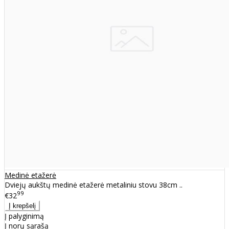
Medinė etažerė
Dviejų aukštų medinė etažerė metaliniu stovu 38cm ..
99
€32
Į palyginimą
Į norų sąrašą