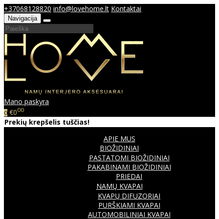
+37068128820
info@lovehome.lt
Kontaktai
Navigacija
Mano paskyra
00
€0
0
Prekių krepšelis tuščias!
APIE MUS
BIOŽIDINIAI
PASTATOMI BIOŽIDINIAI
PAKABINAMI BIOŽIDINIAI
PRIEDAI
NAMŲ KVAPAI
KVAPŲ DIFUZORIAI
PURŠKIAMI KVAPAI
AUTOMOBILINIAI KVAPAI