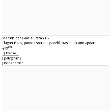
Medinis padėklas su ratanu S
Elagantiškas, juodos spalvos padėkliukas su ratano apdaila ..
00
€19
Į palyginimą
Į norų sąrašą