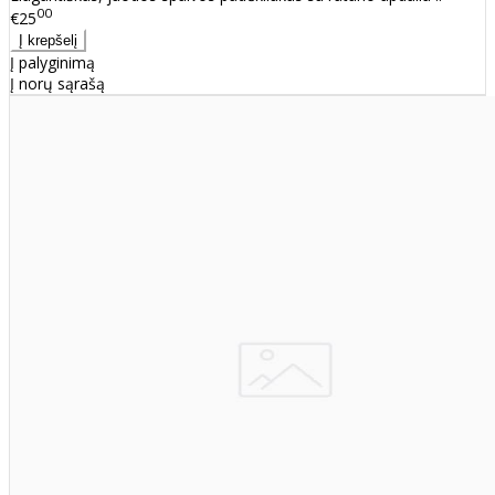
00
€25
Į palyginimą
Į norų sąrašą