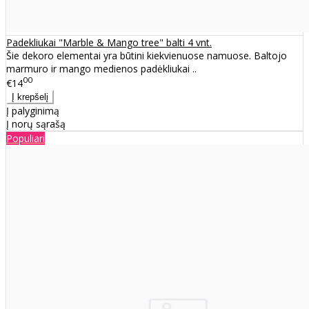
Padekliukai "Marble & Mango tree" balti 4 vnt.
Šie dekoro elementai yra būtini kiekvienuose namuose. Baltojo
marmuro ir mango medienos padėkliukai ..
00
€14
Į palyginimą
Į norų sąrašą
Populiari