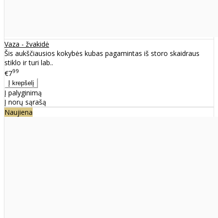
Vaza - žvakidė
Šis aukščiausios kokybės kubas pagamintas iš storo skaidraus
stiklo ir turi lab..
99
€7
Į palyginimą
Į norų sąrašą
Naujiena