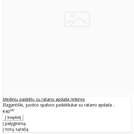
Medinių padėklų su ratano apdaila rinkinys
Elagantiški, juodos spalvos padėkliukai su ratano apdaila ..
00
€40
Į palyginimą
Į norų sąrašą