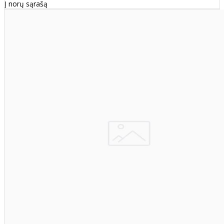
Į norų sąrašą