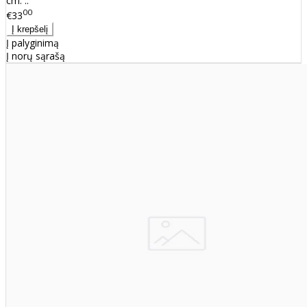
cm. ..
00
€33
Į palyginimą
Į norų sąrašą