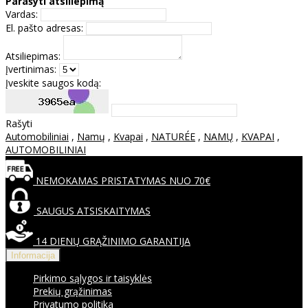
Parašyti atsiliepimą
Vardas:
El. pašto adresas:
Atsiliepimas:
Įvertinimas:
Įveskite saugos kodą:
Rašyti
Automobiliniai
,
Namų
,
Kvapai
,
NATURÉE
,
NAMŲ
,
KVAPAI
,
AUTOMOBILINIAI
NEMOKAMAS PRISTATYMAS NUO 70€
SAUGUS ATSISKAITYMAS
14 DIENŲ GRĄŽINIMO GARANTIJA
Informacija
Pirkimo sąlygos ir taisyklės
Prekių grąžinimas
Privatumo politika