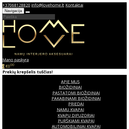
+37068128820
info@lovehome.lt
Kontaktai
Navigacija
Mano paskyra
00
€0
0
Prekių krepšelis tuščias!
APIE MUS
BIOŽIDINIAI
PASTATOMI BIOŽIDINIAI
PAKABINAMI BIOŽIDINIAI
PRIEDAI
NAMŲ KVAPAI
KVAPŲ DIFUZORIAI
PURŠKIAMI KVAPAI
AUTOMOBILINIAI KVAPAI