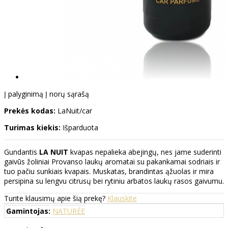
Į palyginimą
Į norų sąrašą
Prekės kodas:
LaNuit/car
Turimas kiekis:
Išparduota
Gundantis
LA NUIT
kvapas nepalieka abejingų, nes jame suderinti
gaivūs žoliniai Provanso laukų aromatai su pakankamai sodriais ir
tuo pačiu sunkiais kvapais. Muskatas, brandintas ąžuolas ir mira
persipina su lengvu citrusų bei rytiniu arbatos laukų rasos gaivumu.
Turite klausimų apie šią prekę?
Klauskite
Gamintojas:
NATURÉE