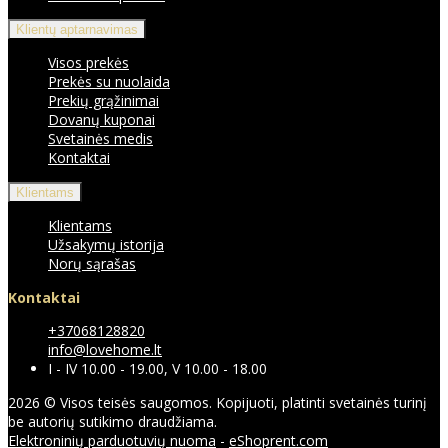
Klientų aptarnavimas
Visos prekės
Prekės su nuolaida
Prekių grąžinimai
Dovanų kuponai
Svetainės medis
Kontaktai
Klientams
Klientams
Užsakymų istorija
Norų sąrašas
Kontaktai
+37068128820
info@lovehome.lt
I - IV 10.00 - 19.00, V 10.00 - 18.00
2026 © Visos teisės saugomos. Kopijuoti, platinti svetainės turinį
be autorių sutikimo draudžiama.
Elektroninių parduotuvių nuoma
-
eShoprent.com