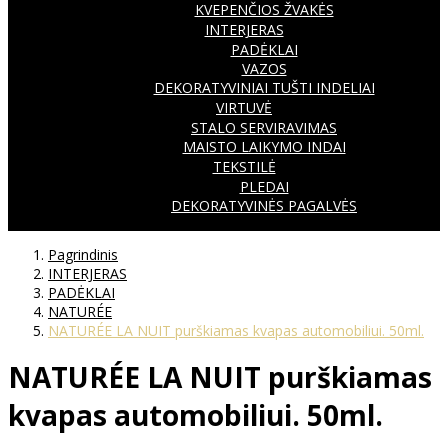
KVEPENČIOS ŽVAKĖS
INTERJERAS
PADĖKLAI
VAZOS
DEKORATYVINIAI TUŠTI INDELIAI
VIRTUVĖ
STALO SERVIRAVIMAS
MAISTO LAIKYMO INDAI
TEKSTILĖ
PLEDAI
DEKORATYVINĖS PAGALVĖS
Pagrindinis
INTERJERAS
PADĖKLAI
NATURÉE
NATURÉE LA NUIT purškiamas kvapas automobiliui. 50ml.
NATURÉE LA NUIT purškiamas
kvapas automobiliui. 50ml.