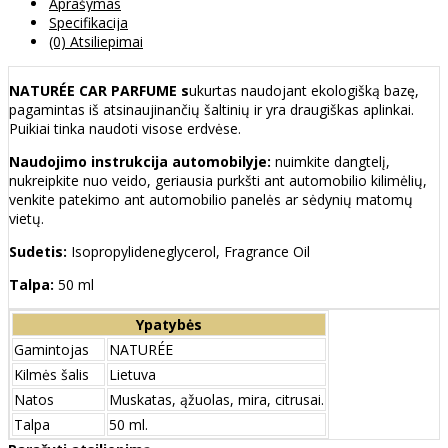
Aprašymas
Specifikacija
(0) Atsiliepimai
NATURÉE CAR PARFUME s
ukurtas naudojant ekologišką bazę,
pagamintas iš atsinaujinančių šaltinių ir yra draugiškas aplinkai.
Puikiai tinka naudoti visose erdvėse.
Naudojimo instrukcija automobilyje:
nuimkite dangtelį,
nukreipkite nuo veido, geriausia purkšti ant automobilio kilimėlių,
venkite patekimo ant automobilio panelės ar sėdynių matomų
vietų.
Sudetis:
Isopropylideneglycerol, Fragrance Oil
Talpa:
50 ml
Ypatybės
Gamintojas
NATURÉE
Kilmės šalis
Lietuva
Natos
Muskatas, ąžuolas, mira, citrusai.
Talpa
50 ml.