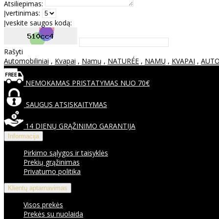
Atsiliepimas:
Įvertinimas:
Įveskite saugos kodą:
Rašyti
Automobiliniai
,
Kvapai
,
Namų
,
NATURÉE
,
NAMŲ
,
KVAPAI
,
AUTO
NEMOKAMAS PRISTATYMAS NUO 70€
SAUGUS ATSISKAITYMAS
14 DIENŲ GRĄŽINIMO GARANTIJA
Informacija
Pirkimo sąlygos ir taisyklės
Prekių grąžinimas
Privatumo politika
Klientų aptarnavimas
Visos prekės
Prekės su nuolaida