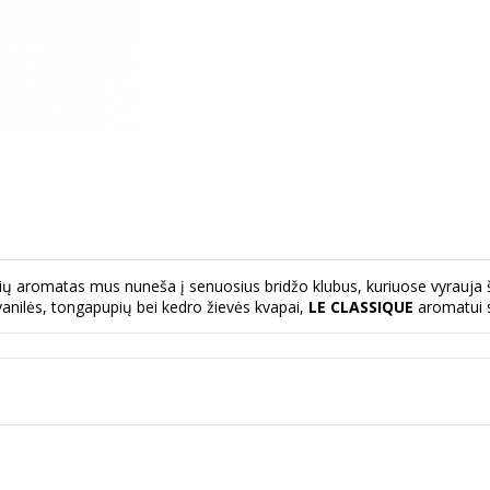
lių aromatas mus nuneša į senuosius bridžo klubus, kuriuose vyrauja 
 vanilės, tongapupių bei kedro žievės kvapai,
LE CLASSIQUE
aromatui s