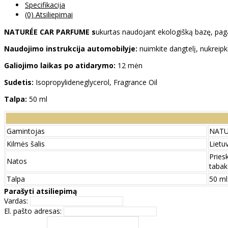
Specifikacija
(0) Atsiliepimai
NATURÉE CAR PARFUME s
ukurtas naudojant ekologišką bazę, pagami
Naudojimo instrukcija automobilyje:
nuimkite dangtelį, nukreipk
Galiojimo laikas po atidarymo:
12 mėn
Sudetis:
Isopropylideneglycerol, Fragrance Oil
Talpa:
50 ml
Gamintojas
NATU
Kilmės šalis
Lietu
Pries
Natos
tabak
Talpa
50 ml
Parašyti atsiliepimą
Vardas:
El. pašto adresas: