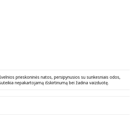
švelnios prieskoninės natos, persipynusios su sunkesniais odos,
uteikia nepakartojamą išskirtinumą bei žadina vaizduotę.