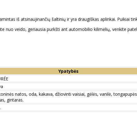
ntas iš atsinaujinančių šaltinių ir yra draugiškas aplinkai. Puikiai ti
ite nuo veido, geriausia purkšti ant automobilio kilimėlių, venkite p
Ypatybės
RÉE
va
koninės natos, oda, kakava, džiovinti vaisiai, gėlės, vanilė, tongapup
as, gintaras.
.