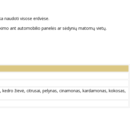
nka naudoti visose erdvėse.
atekimo ant automobilio panelės ar sėdynių matomų vietų.
ės, kedro žievė, citrusai, pelynas, cinamonas, kardamonas, kokosas,