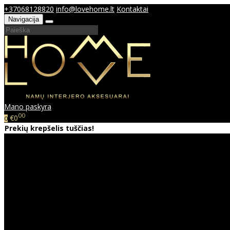
+37068128820
info@lovehome.lt
Kontaktai
Navigacija
Mano paskyra
00
€0
0
Prekių krepšelis tuščias!