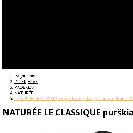
Pagrindinis
INTERJERAS
PADĖKLAI
NATURÉE
NATURÉE LE CLASSIQUE purškiamas kvapas automobiliui. 50 
NATURÉE LE CLASSIQUE purškiam