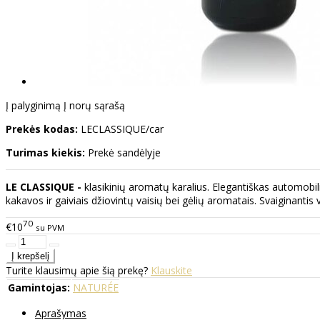
Į palyginimą
Į norų sąrašą
Prekės kodas:
LECLASSIQUE/car
Turimas kiekis:
Prekė sandėlyje
LE CLASSIQUE -
klasikinių aromatų karalius. Elegantiškas automobi
kakavos ir gaiviais džiovintų vaisių bei gėlių aromatais. Svaiginantis
70
€10
su PVM
Turite klausimų apie šią prekę?
Klauskite
Gamintojas:
NATURÉE
Aprašymas