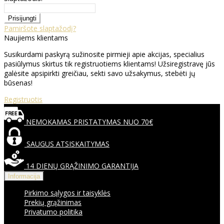
Pamiršote slaptažodį?
Naujiems klientams
Susikurdami paskyrą sužinosite pirmieji apie akcijas, specialius
pasiūlymus skirtus tik registruotiems klientams! Užsiregistravę jūs
galėsite apsipirkti greičiau, sekti savo užsakymus, stebėti jų
būsenas!
Registruotis
NEMOKAMAS PRISTATYMAS NUO 70€
SAUGUS ATSISKAITYMAS
14 DIENŲ GRĄŽINIMO GARANTIJA
Informacija
Pirkimo sąlygos ir taisyklės
Prekių grąžinimas
Privatumo politika