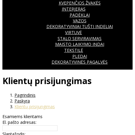
KVEPENČIOS ŽVAKĖS
INTERJERAS
PADĖKLAI
VAZOS
DEKORATYVINIAI TUŠTI INDELIAI
VIRTUVĖ
STALO SERVIRAVIMAS
MAISTO LAIKYMO INDAI
TEKSTILĖ
PLEDAI
DEKORATYVINĖS PAGALVĖS
Klientų prisijungimas
Pagrindinis
Paskyra
Klientų prisijungimas
Esamiems klientams
El. pašto adresas:
Slaptažodis: