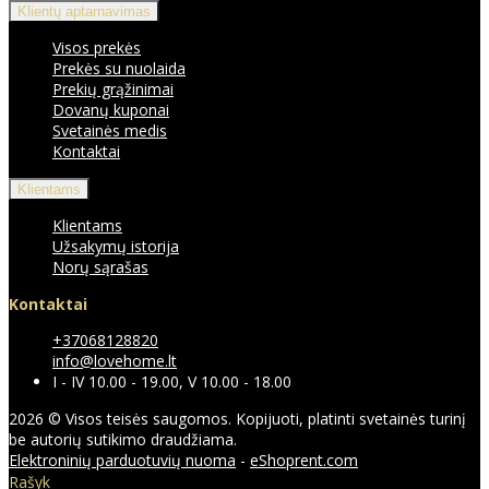
Klientų aptarnavimas
Visos prekės
Prekės su nuolaida
Prekių grąžinimai
Dovanų kuponai
Svetainės medis
Kontaktai
Klientams
Klientams
Užsakymų istorija
Norų sąrašas
Kontaktai
+37068128820
info@lovehome.lt
I - IV 10.00 - 19.00, V 10.00 - 18.00
2026 © Visos teisės saugomos. Kopijuoti, platinti svetainės turinį
be autorių sutikimo draudžiama.
Elektroninių parduotuvių nuoma
-
eShoprent.com
Rašyk