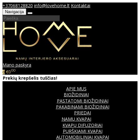
+37068128820
info@lovehome.lt
Kontaktai
Navigacija
Mano paskyra
00
€0
0
Prekių krepšelis tuščias!
APIE MUS
BIOŽIDINIAI
PASTATOMI BIOŽIDINIAI
PAKABINAMI BIOŽIDINIAI
PRIEDAI
NAMŲ KVAPAI
KVAPŲ DIFUZORIAI
PURŠKIAMI KVAPAI
AUTOMOBILINIAI KVAPAI