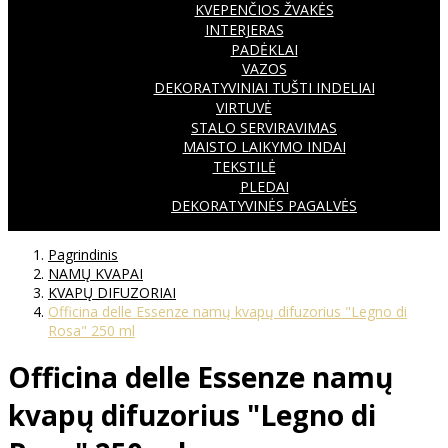
KVEPENČIOS ŽVAKĖS
INTERJERAS
PADĖKLAI
VAZOS
DEKORATYVINIAI TUŠTI INDELIAI
VIRTUVĖ
STALO SERVIRAVIMAS
MAISTO LAIKYMO INDAI
TEKSTILĖ
PLEDAI
DEKORATYVINĖS PAGALVĖS
Pagrindinis
NAMŲ KVAPAI
KVAPŲ DIFUZORIAI
Officina delle Essenze namų kvapų difuzorius "Legno di
Rosa" 250 ml
Officina delle Essenze namų
kvapų difuzorius "Legno di