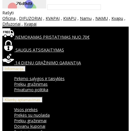
Rašyti
Oficina
,
DIFUZORIAI
,
KVAPAI
,
KVAPŲ
,
Namų
,
NAMŲ
,
Kvapu
,
Difuzoriai
,
Kvapai
NEMOKAMAS PRISTATYMAS NUO 70€
SAUGUS ATSISKAITYMAS
14 DIENŲ GRĄŽINIMO GARANTIJA
Informacija
Pirkimo sąlygos ir taisyklės
Prekių grąžinimas
Privatumo politika
Klientų aptarnavimas
Visos prekės
Prekės su nuolaida
Prekių grąžinimai
Dovanų kuponai