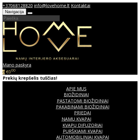
+37068128820
info@lovehome.lt
Kontaktai
Navigacija
Mano paskyra
00
€0
0
Prekių krepšelis tuščias!
APIE MUS
BIOŽIDINIAI
PASTATOMI BIOŽIDINIAI
PAKABINAMI BIOŽIDINIAI
PRIEDAI
NAMŲ KVAPAI
KVAPŲ DIFUZORIAI
PURŠKIAMI KVAPAI
AUTOMOBILINIAI KVAPAI