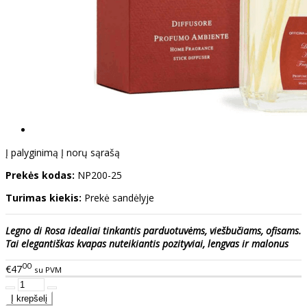
Į palyginimą
Į norų sąrašą
Prekės kodas:
NP200-25
Turimas kiekis:
Prekė sandėlyje
Legno di Rosa idealiai tinkantis parduotuvėms, viešbučiams, ofisams.
Tai elegantiškas kvapas nuteikiantis pozityviai, lengvas ir malonus
00
€47
su PVM