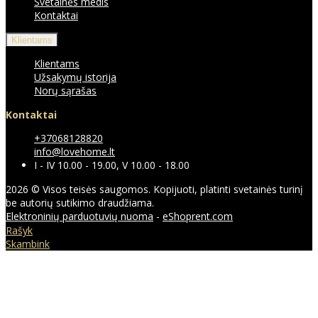
Svetainės medis
Kontaktai
Klientams
Klientams
Užsakymų istorija
Norų sąrašas
Kontaktai
+37068128820
info@lovehome.lt
I - IV 10.00 - 19.00, V 10.00 - 18.00
2026 © Visos teisės saugomos. Kopijuoti, platinti svetainės turinį
be autorių sutikimo draudžiama.
Elektroninių parduotuvių nuoma
-
eShoprent.com
Rašyk
Skambink