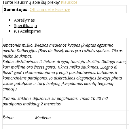
Turite klausimų apie šią prekę?
Klauskite
Gamintojas:
Officina delle Essenze
Aprašymas
Specifikacija
(0) Atsiliepimai
Amazonės miško, šviežios medienos kvapas įkvėptas egzotinio
medžio Dalbergijos (Bois de Rose), kuris yra rožinės spalvos. Tikras
miško šaukimas.
Saldus distiliavimas iš lietaus drėgnų tauriųjų drožlių. Didinga esmė,
kuri malšina orą žievės gaiva. Tikras miško šaukimas. „Legno di
Rosa“ ypač rekomenduojama įrengti parduotuvėms, butikams ir
komercinėms patalpoms. Jo diskretiškos elegancijos žavesys plinta
visose patalpose ir tarp lentynų, įkvėpdamas klientą teigiamų
emocijų.
250 ml. stiklinis difuzorius su pagaliukais. Tinka 10-20 m2
patalpoms maždaug 2 mėnesius
Šeima
Mediena