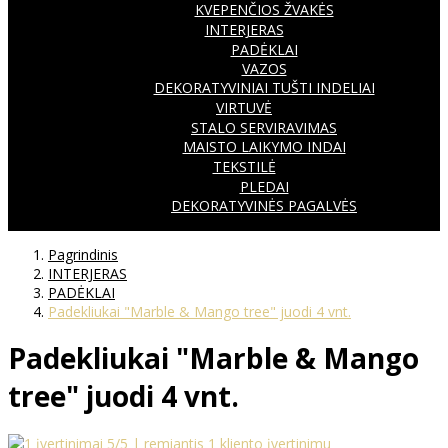
KVEPENČIOS ŽVAKĖS
INTERJERAS
PADĖKLAI
VAZOS
DEKORATYVINIAI TUŠTI INDELIAI
VIRTUVĖ
STALO SERVIRAVIMAS
MAISTO LAIKYMO INDAI
TEKSTILĖ
PLEDAI
DEKORATYVINĖS PAGALVĖS
Pagrindinis
INTERJERAS
PADĖKLAI
Padekliukai "Marble & Mango tree" juodi 4 vnt.
Padekliukai "Marble & Mango
tree" juodi 4 vnt.
5
/5 | remiantis
1
kliento įvertinimu