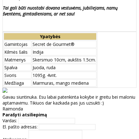
Tai gali būti nuostabi dovana vestuvėms, jubiliejams, namų
šventėms, gimtadieniams, ar net sau!
Ypatybės
Gamintojas
Secret de Gourmet®
Kilmės šalis
Indija
Matmenys
Skersmuo 10cm, aukštis 1.5cm.
Spalva
Juoda, ruda
Svoris
1095g. 4vnt.
Medžiaga
Marmuras, mango mediena
Gavau siuntinuka. Esu labai patenkinta kokybe ir greitu bei maloniu
aptarnavimu. Tikiuos dar kazkada pas jus uzsukti :)
Raimonda
Parašyti atsiliepimą
Vardas:
El. pašto adresas: