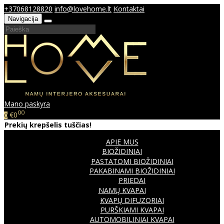
+37068128820
info@lovehome.lt
Kontaktai
Navigacija
Mano paskyra
00
€0
0
Prekių krepšelis tuščias!
APIE MUS
BIOŽIDINIAI
PASTATOMI BIOŽIDINIAI
PAKABINAMI BIOŽIDINIAI
PRIEDAI
NAMŲ KVAPAI
KVAPŲ DIFUZORIAI
PURŠKIAMI KVAPAI
AUTOMOBILINIAI KVAPAI