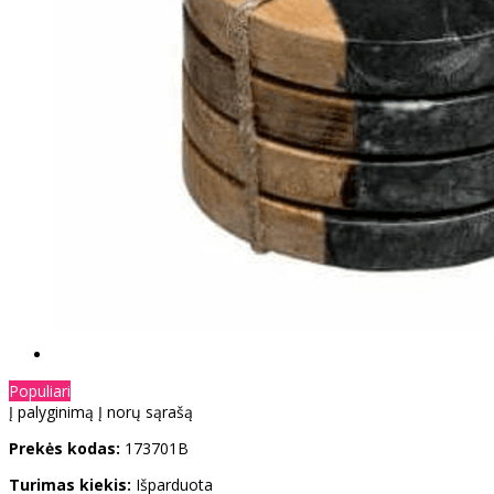
Populiari
Į palyginimą
Į norų sąrašą
Prekės kodas:
173701B
Turimas kiekis:
Išparduota