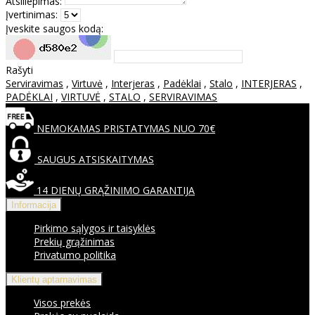
Atsiliepimas:
Įvertinimas:
Įveskite saugos kodą:
Rašyti
Serviravimas
,
Virtuvė
,
Interjeras
,
Padėklai
,
Stalo
,
INTERJERAS
,
PADĖKLAI
,
VIRTUVĖ
,
STALO
,
SERVIRAVIMAS
NEMOKAMAS PRISTATYMAS NUO 70€
SAUGUS ATSISKAITYMAS
14 DIENŲ GRĄŽINIMO GARANTIJA
Informacija
Pirkimo sąlygos ir taisyklės
Prekių grąžinimas
Privatumo politika
Klientų aptarnavimas
Visos prekės