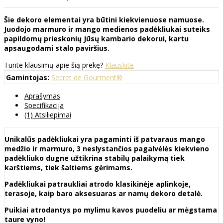
Šie dekoro elementai yra būtini kiekvienuose namuose.
Juodojo marmuro ir mango medienos padėkliukai suteiks
papildomų prieskonių Jūsų kambario dekorui, kartu
apsaugodami stalo paviršius.
Turite klausimų apie šią prekę?
Klauskite
Gamintojas:
Secret de Gourment®
Aprašymas
Specifikacija
(1) Atsiliepimai
Unikalūs padėkliukai yra pagaminti iš patvaraus mango
medžio ir marmuro, 3 neslystančios pagalvėlės kiekvieno
padėkliuko dugne užtikrina stabilų palaikymą tiek
karštiems, tiek šaltiems gėrimams.
Padėkliukai patraukliai atrodo klasikinėje aplinkoje,
terasoje, kaip baro aksesuaras ar namų dekoro detalė.
Puikiai atrodantys po mylimu kavos puodeliu ar mėgstama
taure vyno!