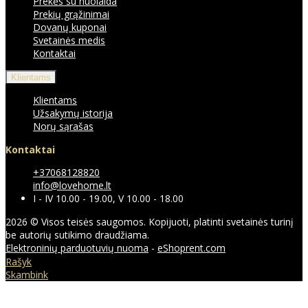
Prekės su nuolaida
Prekių grąžinimai
Dovanų kuponai
Svetainės medis
Kontaktai
Klientams
Klientams
Užsakymų istorija
Norų sąrašas
Kontaktai
+37068128820
info@lovehome.lt
I - IV 10.00 - 19.00, V 10.00 - 18.00
2026 © Visos teisės saugomos. Kopijuoti, platinti svetainės turinį
be autorių sutikimo draudžiama.
Elektroninių parduotuvių nuoma
-
eShoprent.com
Rašyk
Skambink