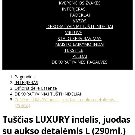
KVEPENČIOS ŽVAKĖS
INTERJERAS
PADĖKLAI
VAZOS
DEKORATYVINIAI TUŠTI INDELIAI
VIRTUVĖ
STALO SERVIRAVIMAS
MAISTO LAIKYMO INDAI
TEKSTILĖ
PLEDAI
DEKORATYVINĖS PAGALVĖS
Pagrindinis
INTERJERAS
Officina delle Essenze
DEKORATYVINIAI TUŠTI INDELIAI
Tuščias LUXURY indelis, juodas su aukso detalėmis L
(290ml.)
Tuščias LUXURY indelis, juodas
su aukso detalėmis L (290ml.)