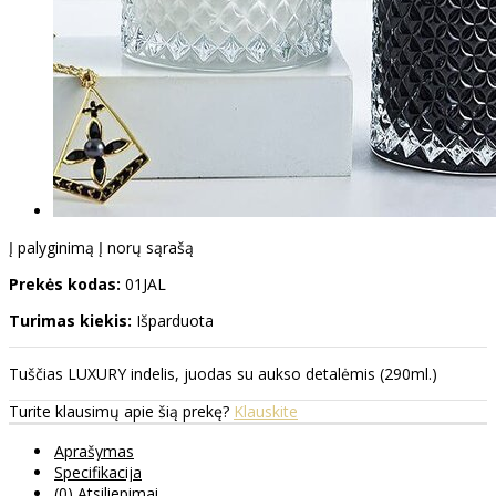
Į palyginimą
Į norų sąrašą
Prekės kodas:
01JAL
Turimas kiekis:
Išparduota
Tuščias LUXURY indelis, juodas su aukso detalėmis (290ml.)
Turite klausimų apie šią prekę?
Klauskite
Aprašymas
Specifikacija
(0) Atsiliepimai