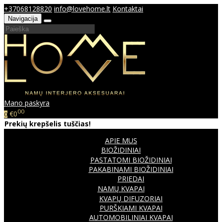
+37068128820
info@lovehome.lt
Kontaktai
Navigacija
Mano paskyra
00
€0
0
Prekių krepšelis tuščias!
APIE MUS
BIOŽIDINIAI
PASTATOMI BIOŽIDINIAI
PAKABINAMI BIOŽIDINIAI
PRIEDAI
NAMŲ KVAPAI
KVAPŲ DIFUZORIAI
PURŠKIAMI KVAPAI
AUTOMOBILINIAI KVAPAI