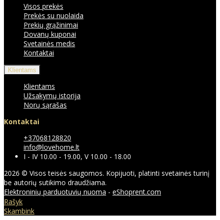
Visos prekės
Prekės su nuolaida
Prekių grąžinimai
Dovanų kuponai
Svetainės medis
Kontaktai
Klientams
Klientams
Užsakymų istorija
Norų sąrašas
Kontaktai
+37068128820
info@lovehome.lt
I - IV 10.00 - 19.00, V 10.00 - 18.00
2026 © Visos teisės saugomos. Kopijuoti, platinti svetainės turinį
be autorių sutikimo draudžiama.
Elektroninių parduotuvių nuoma
-
eShoprent.com
Rašyk
Skambink