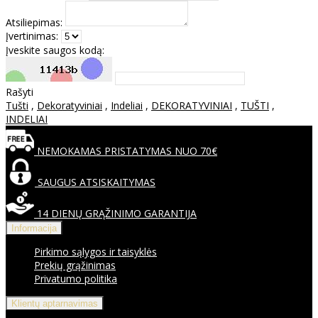
Atsiliepimas:
Įvertinimas:
Įveskite saugos kodą:
Rašyti
Tušti
,
Dekoratyviniai
,
Indeliai
,
DEKORATYVINIAI
,
TUŠTI
,
INDELIAI
NEMOKAMAS PRISTATYMAS NUO 70€
SAUGUS ATSISKAITYMAS
14 DIENŲ GRĄŽINIMO GARANTIJA
Informacija
Pirkimo sąlygos ir taisyklės
Prekių grąžinimas
Privatumo politika
Klientų aptarnavimas